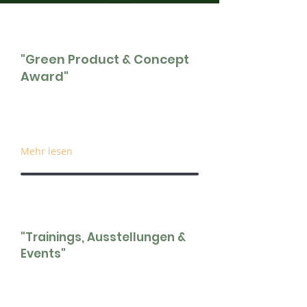
"Green Product & Concept
Award"
Seit 2013 zeichnet der internationale
Green Product Award nachhaltige,
innovative Produkte & Services aus.
Mehr lesen
"Trainings, Ausstellungen &
Events"
Organisation von Ausstellungen für
Messen, Designfestivals und andere
Events. Für die Durchführung hält der