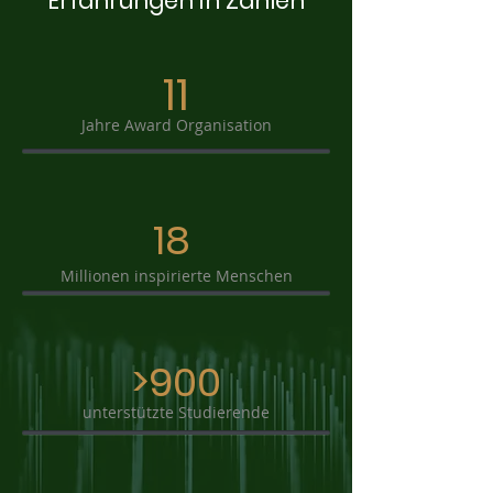
Erfahrungen in Zahlen
11
Jahre Award Organisation
18
Millionen inspirierte Menschen
>900
unterstützte Studierende