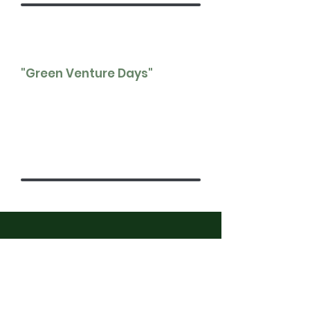
"Green Venture Days"
Die regelmäßigen Veranstaltungen
bieten den Clubmitgliedern einen
exklusiven Zugang zu nachhaltigen
Pre-Seed und Early Stage Start-Ups
des Award-Netzwerks.
Mitgliedschaftsgebühren