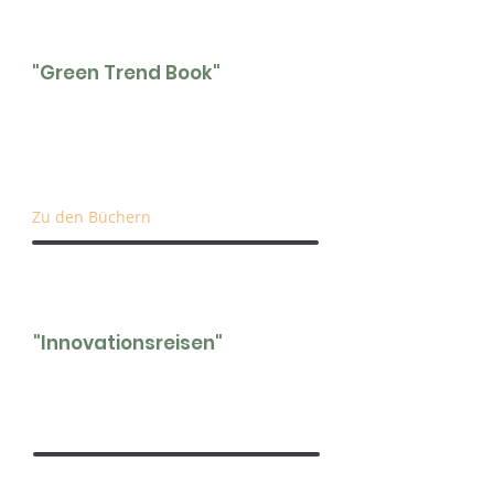
"Green Trend Book"
Jedes Jahr erscheint das Green Trend
Book mit Trends und
Projektbeispielen, Mitglieder-Portraits,
Interviews und vielem mehr.
Zu den Büchern
"Innovationsreisen"
Diese Reisen sind ein aktives und angeleitetes
Kooperationsformat zur Entwicklung von
nachhaltigen Leuchtturmprojekten.