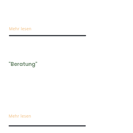
Club ein nachhaltiges und modulares
Ausstellungssystem für Showcases
von 20 bis 500 Quadratmetern bereit.
Mehr lesen
"Beratung"
Beratung zu ausgewählten Themen,
bei denen ausgezeichnete Akteure mit
nachhaltigen Lösungen den Impuls
für einen produktiven
Erfahrungsaustausch und
gemeinsame Projekte setzen.
Mehr lesen