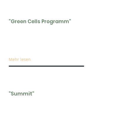
"Green Cells Programm"
Mit dem Programm werden junge
Kreative bei der Entwicklung und
Ausarbeitung nachhaltiger Produkt-
und Service-Konzepte unterstützt.
Mehr lesen
"Summit"
Während des jährlichen Summits
erhalten Clubmitglieder Einblicke in
nachhaltige Innovationen und Zugang
zu deren Machern.