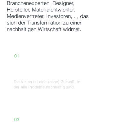
Branchenexperten, Designer,
Hersteller, Materialentwickler,
Medienvertreter, Investoren,..., das
sich der Transformation zu einer
nachhaltigen Wirtschaft widmet.
01
Vision
Die Vision ist eine (nahe) Zukunft, in
der alle Produkte nachhaltig sind.
02
Mission