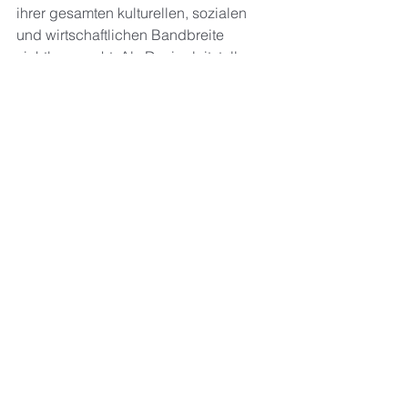
ihrer gesamten kulturellen, sozialen 
und wirtschaftlichen Bandbreite 
sichtbar macht. Als Designleitstelle 
unterstützt der Verein die Umsetzung 
der Designförderung des Landes 
Hessen und fördert die Vernetzung 
zwischen Designern aller 
gestalterischen Disziplinen, 
Hochschulen, Institutionen, Berufs- 
und Industrieverbänden und 
Unternehmen. Die landesweite 
Ausrichtung des Vereins bietet aktuelle 
Brancheninformationen und ein 
kompetentes Expertennetzwerk der 
Kultur- und Kreativwirtschaft Hessens. 
Das vielfältige Jahresprogramm von 
Hessen Design e.V. gibt wichtige 
Orientierungs- und 
Entscheidungshilfen für alle 